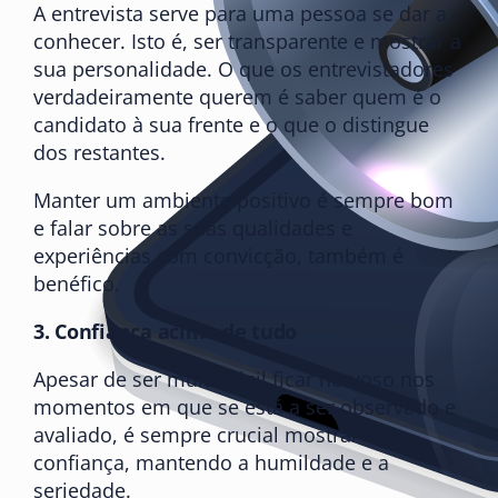
A entrevista serve para uma pessoa se dar a
conhecer. Isto é, ser transparente e mostrar a
sua personalidade. O que os entrevistadores
verdadeiramente querem é saber quem é o
candidato à sua frente e o que o distingue
dos restantes.
Manter um ambiente positivo é sempre bom
e falar sobre as suas qualidades e
experiências com convicção, também é
benéfico.
3.
Confiança acima de tudo
Apesar de ser muito fácil ficar nervoso nos
momentos em que se está a ser observado e
avaliado, é sempre crucial mostrar-se
confiança, mantendo a humildade e a
seriedade.