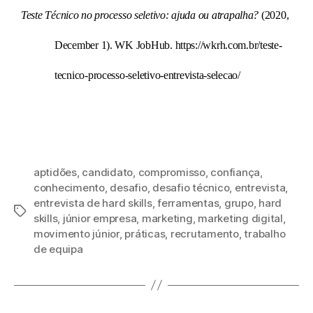
Teste Técnico no processo seletivo: ajuda ou atrapalha?
 (2020, 
December 1). WK JobHub. https://wkrh.com.br/teste-
tecnico-processo-seletivo-entrevista-selecao/
aptidões
,
candidato
,
compromisso
,
confiança
,
conhecimento
,
desafio
,
desafio técnico
,
entrevista
,
entrevista de hard skills
,
ferramentas
,
grupo
,
hard
skills
,
júnior empresa
,
marketing
,
marketing digital
,
movimento júnior
,
práticas
,
recrutamento
,
trabalho
de equipa