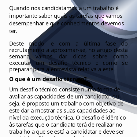
Quando nos candidatamos a um trabalho é 
importante saber quais as tarefas que vamos 
desempenhar e que conhecimentos devemos 
ter.
Deste modo, e com a última fase do 
recrutamento a aproximar-se, no artigo desta 
semana vamos dar dicas sobre como 
executar um desafio técnico e como se 
preparar para a entrevista relativa a este.
O que é um desafio técnico?
Um desafio técnico consiste numa forma de 
avaliar as capacidades de um candidato, ou 
seja, é proposto um trabalho com objetivo de 
este dar a mostrar as suas capacidades ao 
nível da execução técnica. O desafio é idêntico 
às tarefas que o candidato terá de realizar no 
trabalho a que se está a candidatar e deve ser 