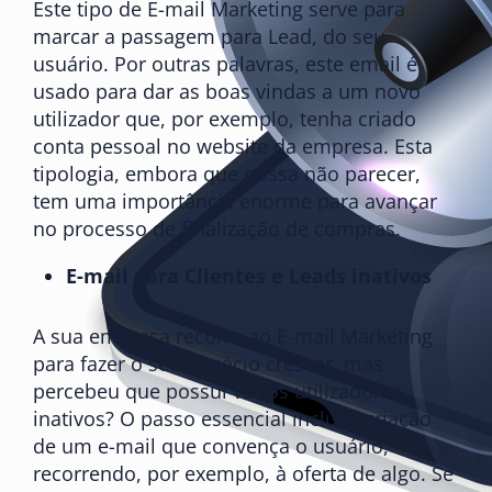
Este tipo de E-mail Marketing serve para
marcar a passagem para Lead, do seu
usuário. Por outras palavras, este email é
usado para dar as boas vindas a um novo
utilizador que, por exemplo, tenha criado
conta pessoal no website da empresa. Esta
tipologia, embora que possa não parecer,
tem uma importância enorme para avançar
no processo de finalização de compras.
E-mail para Clientes e Leads inativos
A sua empresa recorre ao E-mail Marketing
para fazer o seu negócio crescer, mas
percebeu que possui vários utilizadores
inativos? O passo essencial inclui a criação
de um e-mail que convença o usuário,
recorrendo, por exemplo, à oferta de algo. Se