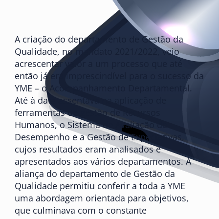
A criação do departamento de Gestão da
Qualidade, no mandato 2021/2022, veio
acrescentar valor a um processo que até
então já era imprescindível para o sucesso da
YME – o Acompanhamento Departamental.
Até à data assentava na aplicação de
ferramentas de gestão de Recursos
Humanos, o Sistema de Avaliação de
Desempenho e a Gestão de Expectativas,
cujos resultados eram analisados e
apresentados aos vários departamentos. A
aliança do departamento de Gestão da
Qualidade permitiu conferir a toda a YME
uma abordagem orientada para objetivos,
que culminava com o constante