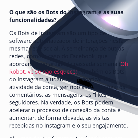
O que são os Bots do Instagram e as suas
funcionalidades?
Os Bots de Instagram são um tipo de
software automatizador de interações nesta
mesma rede social. À semelhança de outras
redes, como o caso do Facebook, que
abordamos no artigo da passada semana (
Oh
Robot, vê se não esquece!
), também os Bots
do Instagram ajudam a automatizar a
atividade da conta, gerindo as interações, os
comentários, as mensagens, os “likes” e os
seguidores. Na verdade, os Bots podem
acelerar o processo de conexão da conta e
aumentar, de forma elevada, as visitas
recebidas no Instagram e o seu engajamento.