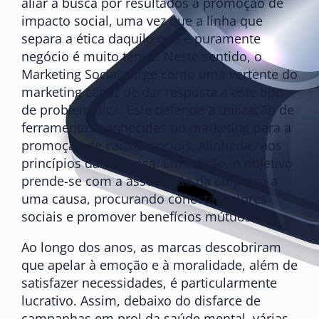
aliar a busca por resultados à promoção de
impacto social, uma vez que a linha que
separa a ética daquilo que é puramente
negócio é muito ténue. Neste sentido, o
Marketing Social surge como uma vertente do
marketing capaz de dar resposta a este tipo
de problemática. Este defende a utilização de
ferramentas conhecidas no marketing para a
promoção de causas sociais, alinhadas aos
princípios da empresa. Em adição, o objetivo
prende-se com a associação da empresa a
uma causa, procurando conectar valores
sociais e promover benefícios mútuos.
Ao longo dos anos, as marcas descobriram
que apelar à emoção e à moralidade, além de
satisfazer necessidades, é particularmente
lucrativo. Assim, debaixo do disfarce de
campanhas em prol da saúde mental, várias