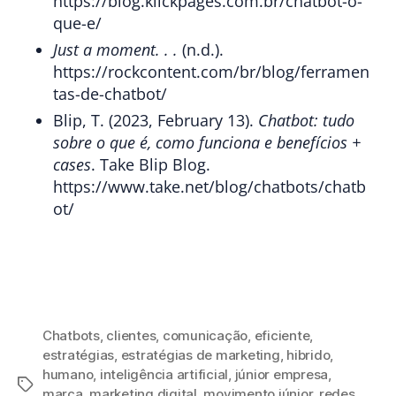
https://blog.klickpages.com.br/chatbot-o-
que-e/
Just a moment. . .
(n.d.).
https://rockcontent.com/br/blog/ferramen
tas-de-chatbot/
Blip, T. (2023, February 13).
Chatbot: tudo
sobre o que é, como funciona e benefícios +
cases
. Take Blip Blog.
https://www.take.net/blog/chatbots/chatb
ot/
Chatbots
,
clientes
,
comunicação
,
eficiente
,
estratégias
,
estratégias de marketing
,
hibrido
,
humano
,
inteligência artificial
,
júnior empresa
,
marca
,
marketing digital
,
movimento júnior
,
redes