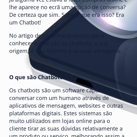
lhe aparece no ecrã uma opção de conversa?
De certeza que sim. Sabe o que era isso? Era
um Chatbot!
No artigo desta semana vamos dar a
conhecer o que são os chatbots, a sua
origem, o seu objetivo e as suas vantagens.
O que são Chatbots?
Os chatbots são um software capaz de
conversar com um humano através de
aplicativos de mensagem, websites e outras
plataformas digitais. Estes sistemas são
muito utilizados em lojas online para o
cliente tirar as suas dúvidas relativamente a
um produto ou serviço, melhorando assim a