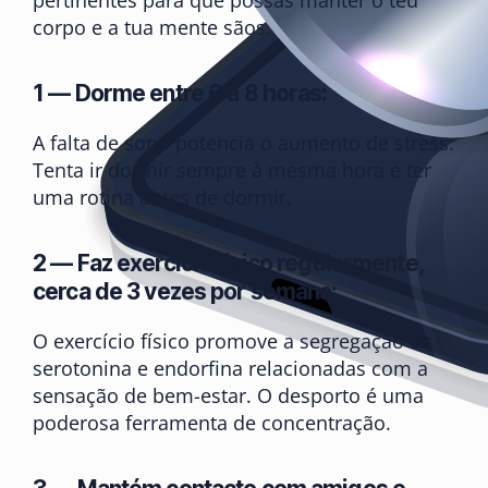
pertinentes para que possas manter o teu
corpo e a tua mente sãos.
1 — Dorme entre 6 a 8 horas:
A falta de sono potencia o aumento de stress.
Tenta ir dormir sempre à mesma hora e ter
uma rotina antes de dormir.
2 — Faz exercício físico regularmente,
cerca de 3 vezes por semana:
O exercício físico promove a segregação da
serotonina e endorfina relacionadas com a
sensação de bem-estar. O desporto é uma
poderosa ferramenta de concentração.