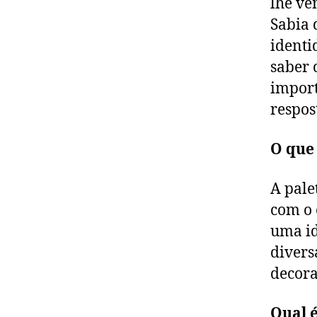
lhe vê
Sabia 
identi
saber 
import
respos
O que 
A pale
com o 
uma id
divers
decora
Qual é