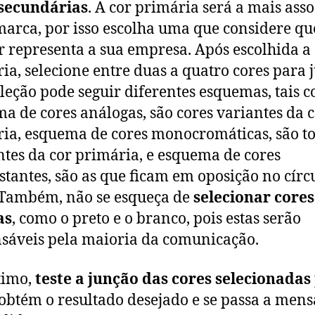
 secundárias
. A cor primária será a mais ass
marca, por isso escolha uma que considere qu
 representa a sua empresa. Após escolhida a
ia, selecione entre duas a quatro cores para j
eleção pode seguir diferentes esquemas, tais 
a de cores análogas, são cores variantes da 
ia, esquema de cores monocromáticas, são t
ntes da cor primária, e esquema de cores
stantes, são as que ficam em oposição no círc
 Também, não se esqueça de
selecionar cores
as
, como o preto e o branco, pois estas serão
sáveis pela maioria da comunicação.
timo,
teste a junção das cores selecionadas
 obtém o resultado desejado e se passa a men