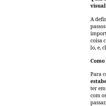
visua
A defi
passos
importa
coisa 
lo, e,
Como 
Para c
estab
ter em
com os
passar