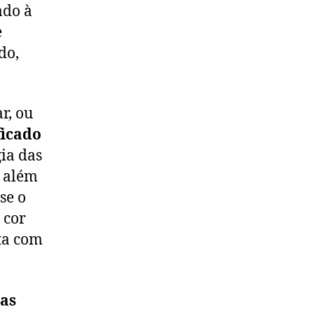
ado à
e
do,
r, ou
ficado
gia das
a além
se o
 cor
ta com
 as