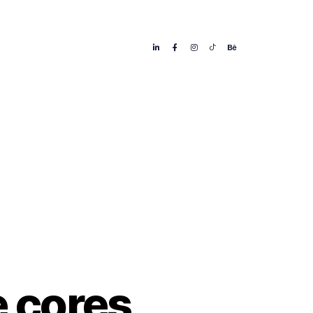
acto
e cores