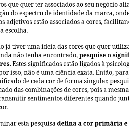
vos que quer ter associados ao seu negócio ali
ação do espectro de identidade da marca, ond
os adjetivos estão associados a cores, facilitan
 a escolha.
 já tiver uma ideia das cores que quer utiliza
inda não tenha encontrado,
pesquise o signi
res
. Estes significados estão ligados à psicolo
 por isso, não é uma ciência exata. Então, par
nificado de cada cor de forma singular, pesqui
icado das combinações de cores, pois a mesma
ransmitir sentimentos diferentes quando jun
cor.
minar esta pesquisa
defina a cor primária e