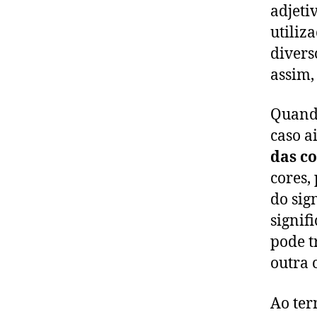
adjeti
utiliz
divers
assim,
Quando
caso a
das co
cores,
do sig
signif
pode t
outra 
Ao ter