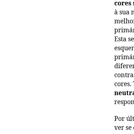
cores
à sua 
melhor
primár
Esta s
esquem
primár
difere
contra
cores.
neutr
respon
Por úl
ver se