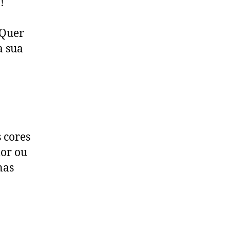
!
 Quer
a sua
 cores
lor ou
nas