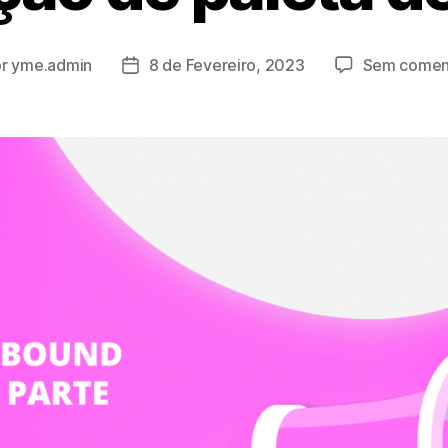
or
yme.admin
8 de Fevereiro, 2023
Sem comen