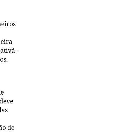
meiros
meira
ativá-
os.
ue
 deve
das
e
ão de