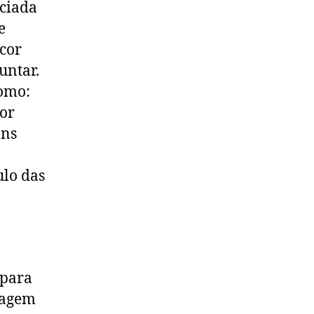
ociada
e
 cor
untar.
como:
cor
ons
ulo das
para
sagem