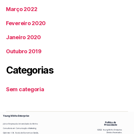
Março 2022
Fevereiro 2020
Janeiro 2020
Outubro 2019
Categorias
Sem categoria
Young Minho Enterprise
Política de
Júnior
Empresa
da Universidade do Minho
Privacidade
Consultoria em Comunicação e Marketing
©2022. Young Minho Enterprise.
Direitos Reservados.
Gabinete -1.34, Escola de Economia e Gestão,