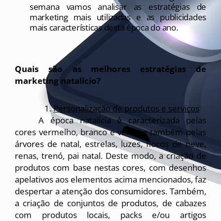
semana vamos analisar as estratégias de 
marketing mais utilizadas e as publicidades 
mais características desta época do ano.
Quais são as melhores estratégias de 
marketing natalício?
Personalização de produtos e serviços
A época natalícia é caracterizada pelas 
cores vermelho, branco e verde e também pelas 
árvores de natal, estrelas, luzes, flocos de neve, 
renas, trenó, pai natal. Deste modo, a criação de 
produtos com base nestas cores, com desenhos 
apelativos aos elementos acima mencionados, faz 
despertar a atenção dos consumidores. Também, 
a criação de conjuntos de produtos, de cabazes 
com produtos locais, packs e/ou artigos 