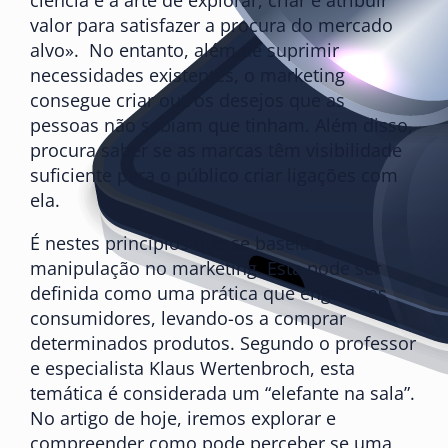
valor para satisfazer a procura do mercado
alvo». No entanto, além de suprimir
necessidades existentes, o marketing
consegue criar outros desejos que as
pessoas não sabiam que tinham. Além disso,
procura saber se as marcas têm visibilidade
suficiente para o público criar ligações com
ela.
É nestes princípios que se baseia a
manipulação no marketing. Esta pode ser
definida como uma prática que engana os
consumidores, levando-os a comprar
determinados produtos. Segundo o professor
e especialista Klaus Wertenbroch, esta
temática é considerada um “elefante na sala”.
No artigo de hoje, iremos explorar e
compreender como pode perceber se uma