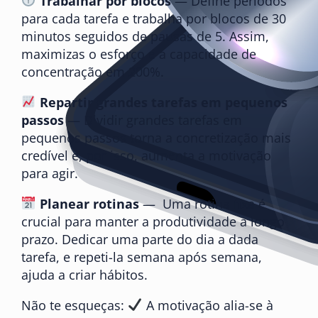
Trabalhar por blocos
— Define períodos
para cada tarefa e trabalha por blocos de 30
minutos seguidos de pausas de 5. Assim,
maximizas o esforço e a capacidade de
concentração em 200%.
Repartir grandes tarefas em pequenos
passos
— Dividir grandes tarefas em
pequenos passos torna a concretização mais
credível e, por isso, aumenta a motivação
para agir.
Planear rotinas
— Uma rotina fixa é
crucial para manter a produtividade a longo
prazo. Dedicar uma parte do dia a dada
tarefa, e repeti-la semana após semana,
ajuda a criar hábitos.
Não te esqueças:
A motivação alia-se à